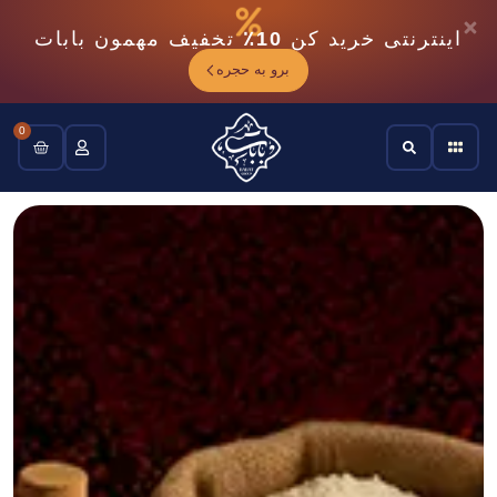
اینترنتی خرید کن
10٪
تخفیف مهمون بابات
برو به حجره
0