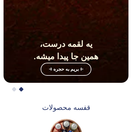
یه لقمه درست،
همین جا پیدا میشه.
⥼ بریم به حجره ⥽
قفسه محصولات