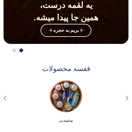
یه لقمه درست،
همین جا پیدا میشه.
⥼ بریم به حجره ⥽
قفسه محصولات
نوشیدنی