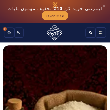
اینترنتی خرید کن
10٪
تخفیف مهمون بابات
برو به حجره
0