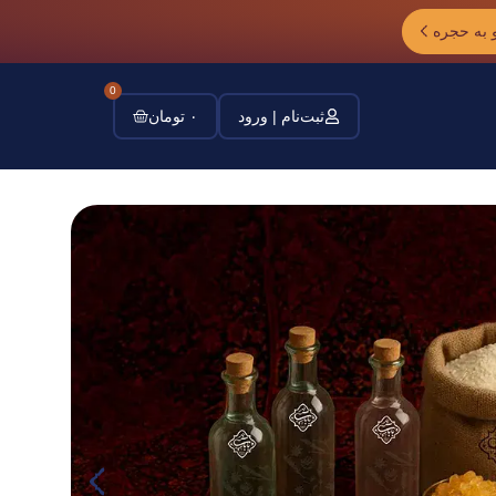
 به حجره
0
ثبت‌نام | ورود
۰
تومان