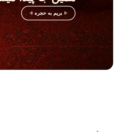
⥼ بریم به حجره ⥽