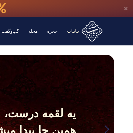
بـابـات
حجره
مجله
گپ‌وگفت با
یه لقمه درست،
همین جا پیدا میش