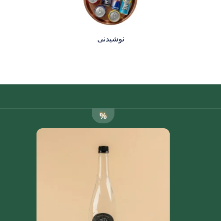
نوشیدنی
%