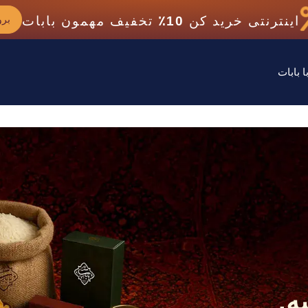
اینترنتی خرید کن
10٪
تخفیف مهمون بابات
برو
 بابات
ه.