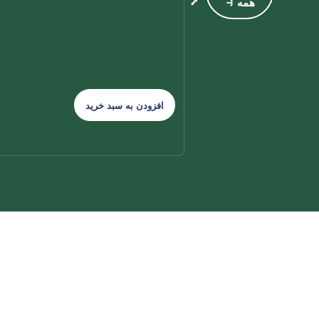
همه ⥽
افزودن به سبد خرید